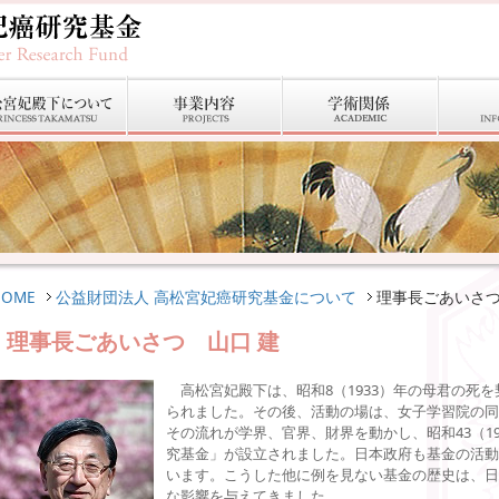
HOME
公益財団法人 高松宮妃癌研究基金について
理事長ごあいさ
理事長ごあいさつ 山口 建
高松宮妃殿下は、昭和8（1933）年の母君の死
られました。その後、活動の場は、女子学習院の同
その流れが学界、官界、財界を動かし、昭和43（1
究基金」が設立されました。日本政府も基金の活動
います。こうした他に例を見ない基金の歴史は、日
な影響を与えてきました。