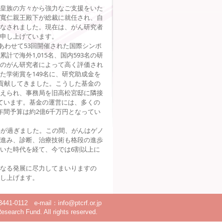
皇族の方々から強力なご支援をいた
寬仁親王殿下が総裁に就任され、自
なされました。現在は、がん研究者
申し上げています。
あわせて53回開催された国際シンポ
で海外1,015名、国内593名の研
のがん研究者によって高く評価され
た学術賞を149名に、研究助成金を
く貢献してきました。こうした基金の
えられ、事務局を旧高松宮邸に隣接
ています。基金の運営には、多くの
年間予算は約2億6千万円となってい
年が過ぎました。この間、がんはゲノ
進み、診断、治療技術も格段の進歩
いた時代を経て、今では6割以上に
なる発展に尽力してまいりますの
し上げます。
2 e-mail：info@ptcrf.or.jp
Fund. All rights reserved.