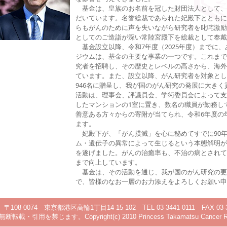
基金は、皇族のお名前を冠した財団法人として、
だいています。名誉総裁であられた妃殿下とともに
らもがんのために声を失いながら研究者を叱咤激励
としてのご造詣が深い常陸宮殿下を総裁として奉戴
基金設立以降、令和7年度（2025年度）までに、
ジウムは、基金の主要な事業の一つです。これまで累計
究者を招聘し、その歴史とレベルの高さから、海外
ています。また、設立以降、がん研究者を対象とし
946名に贈呈し、我が国のがん研究の発展に大き
活動は、理事会、評議員会、学術委員会によって支
したマンションの1室に置き、数名の職員が勤務し
善意ある方々からの寄附が当てられ、令和6年度の
ます。
妃殿下が、「がん撲滅」を心に秘めてすでに90
ム・遺伝子の異常によって生じるという本態解明が
を遂げました。がんの治癒率も、不治の病とされて
まで向上しています。
基金は、その活動を通じ、我が国のがん研究の更
で、皆様のなお一層のお力添えをよろしくお願い申
74 東京都港区高輪1丁目14-15-102 TEL 03-3441-0111 FAX 03-3441-011
ます。Copyright(c) 2010 Princess Takamatsu Cancer Research 