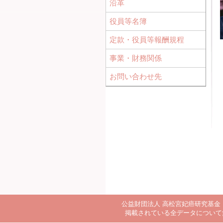
沿革
役員等名簿
定款・役員等報酬規程
事業・財務関係
お問い合わせ先
公益財団法人 高松宮妃癌研究基金 〒108-00
掲載されている全データについて無断転載・引用を禁じ