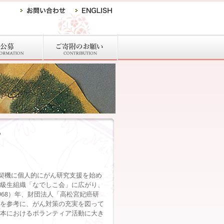
つ
を契機に個人的にがん研究支援を始め
級生組織「なでしこ会」に広がり、
968）年、財団法人「高松宮妃癌研
を参考に、がん対策の充実を図って
本におけるボランティア活動に大き