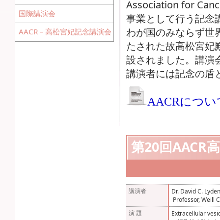
Association for C
国際講演会
事業として行う記念
わが国のみならず世
AACR－高松宮妃記念講演会
たされた故高松宮妃
設されました。講演
講演者には記念の盾
AACRについ
第20回AACR
講演者
Dr. David C. Lyde
Professor, Weill 
演 題
Extracellular vesi