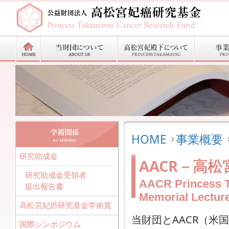
HOME
事業概要
研究助成金
AACR－高
研究助成金受領者
AACR Princess 
提出報告書
Memorial Lecture
高松宮妃癌研究基金学術賞
当財団とAACR（米国癌
国際シンポジウム